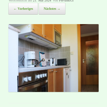
Veröffentlicht am
21. Mai 2024
von
PePunktGi
← Vorheriges
Nächstes →