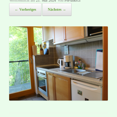
Veröffentlicht am
21. Mai 2024
von
PePunktGi
← Vorheriges
Nächstes →