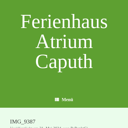
Zum
Inhalt
Ferienhaus
springen
Atrium
Caputh
Menü
IMG_9387