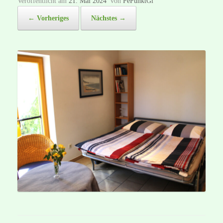
Veröffentlicht am
21. Mai 2024
von
PePunktGi
← Vorheriges
Nächstes →