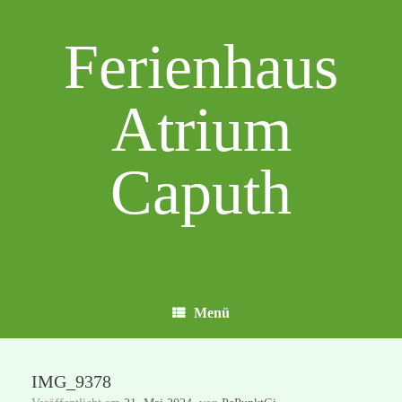
Zum
Inhalt
Ferienhaus
springen
Atrium
Caputh
Menü
IMG_9378