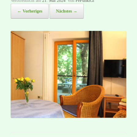
Veröffentlicht am
21. Mai 2024
von
PePunktGi
← Vorheriges
Nächstes →