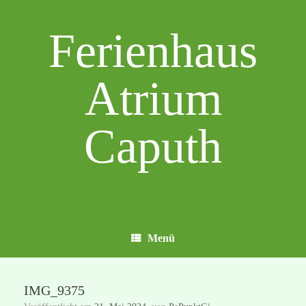
Zum
Inhalt
Ferienhaus
springen
Atrium
Caputh
Menü
IMG_9375