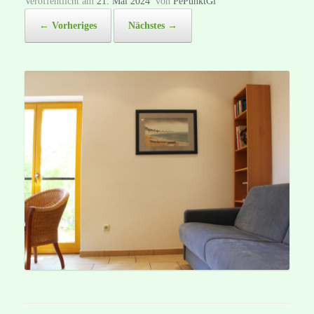
Veröffentlicht am
21. Mai 2024
von
PePunktGi
← Vorheriges
Nächstes →