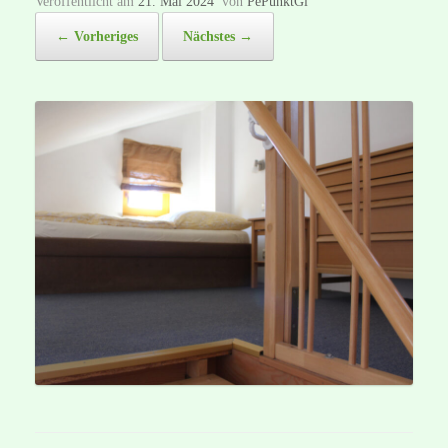
Veröffentlicht am
21. Mai 2024
von
PePunktGi
← Vorheriges
Nächstes →