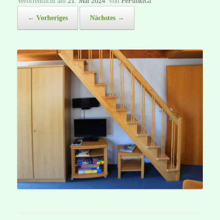
Veröffentlicht am
21. Mai 2024
von
PePunktGi
← Vorheriges
Nächstes →