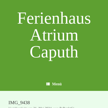
Zum
Inhalt
Ferienhaus
springen
Atrium
Caputh
Menü
IMG_9438