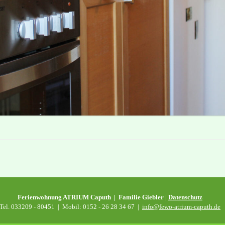
Ferienwohnung ATRIUM Caputh | Familie Giebler |
Datenschutz
Tel. 033209 - 80451 | Mobil: 0152 - 26 28 34 67 |
info@fewo-atrium-caputh.de