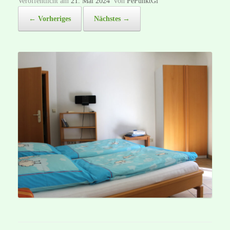
Veröffentlicht am
21. Mai 2024
von
PePunktGi
← Vorheriges
Nächstes →