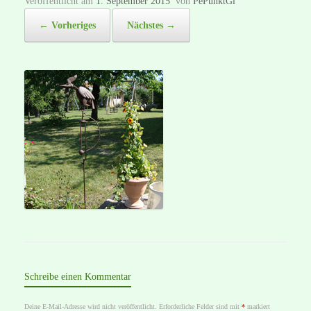
Veröffentlicht am
1. September 2015
von
PePunktGi
← Vorheriges
Nächstes →
Schreibe einen Kommentar
Deine E-Mail-Adresse wird nicht veröffentlicht.
Erforderliche Felder sind mit
*
markiert