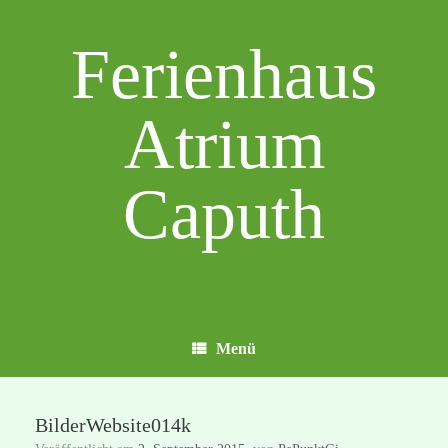
Zum
Inhalt
Ferienhaus
springen
Atrium
Caputh
Menü
BilderWebsite014k