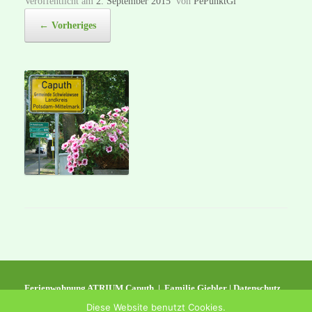
Veröffentlicht am
2. September 2015
von
PePunktGi
← Vorheriges
Ferienwohnung ATRIUM Caputh | Familie Giebler |
Datenschutz
Tel. 033209 - 80451 | Mobil: 0152 - 26 28 34 67 |
info@fewo-atrium-
Diese Website benutzt Cookies.