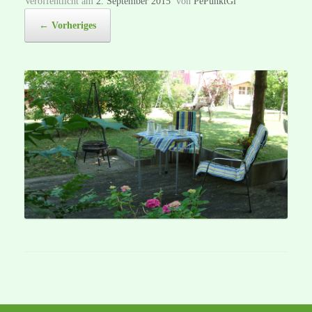
Veröffentlicht am
2. September 2015
von
PePunktGi
← Vorheriges