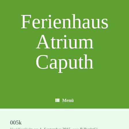
Zum
Inhalt
Ferienhaus
springen
Atrium
Caputh
Menü
005k