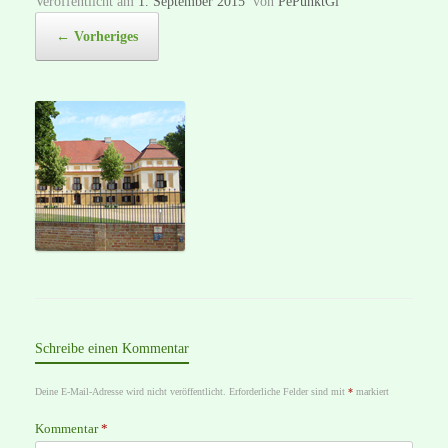
Veröffentlicht am
1. September 2015
von
PePunktGi
← Vorheriges
Schreibe einen Kommentar
Deine E-Mail-Adresse wird nicht veröffentlicht.
Erforderliche Felder sind mit
*
markiert
Kommentar
*